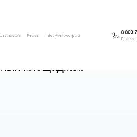
8 800 
Стоимость
Кейсы
info@hellocorp.ru
Бесплатн
вов
вных площадках!