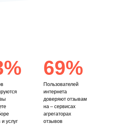
3%
69%
ов
Пользователей
ируются
интернета
ывы
доверяют отзывам
ете
на – сервисах
боре
агрегаторах
 и услуг
отзывов