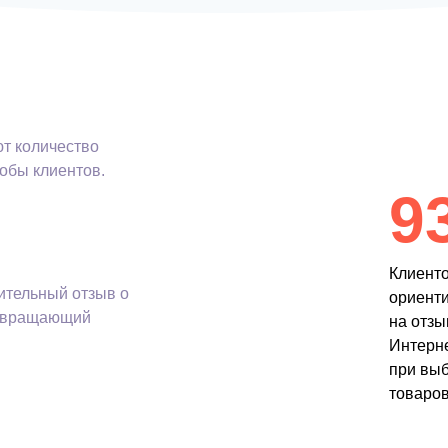
т количество
обы клиентов.
9
Клиент
ительный отзыв о
ориент
отвращающий
на отз
Интерн
при вы
товаров